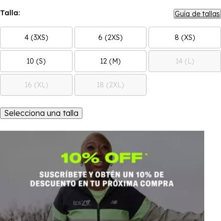
Talla:
Guía de tallas
4 (3XS)
6 (2XS)
8 (XS)
10 (S)
12 (M)
14 (L)
16 (XL)
18 (2XL)
Selecciona una talla