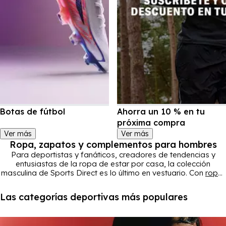
Botas de fútbol
Ahorra un 10 % en tu
próxima compra
Ver más
Ver más
Ropa, zapatos y complementos para hombres
Para deportistas y fanáticos, creadores de tendencias y
entusiastas de la ropa de estar por casa, la colección
masculina de Sports Direct es lo último en vestuario. Con
ropa
,
zapatos
y
accesorios
para el deporte, el estilo y la elegancia,
encontrarás tus imprescindibles de las marcas más populares.
Las categorías deportivas más populares
Además de nuestras novedades, encontrarás una gran
selección de camisetas, sudaderas con capucha, joggers,
chándales y vaqueros para hombre, y el estilo adecuado para