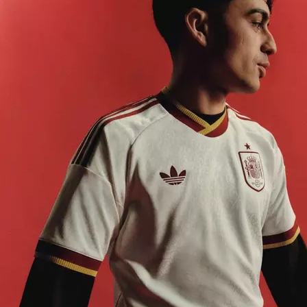
ti. Mantente en forma con camisetas de fútbol, ​​ropa para
correr y ropa deportiva de campeones deportivos como
adidas
,
Nike
,
PUMA
y
Under Armour
. Y para completar
cualquier conjunto, nuestra amplia gama de calzado para
hombre incluye
zapatillas
,
zapatos
,
botas
,
alpargatas
y
botas
de fútbol.