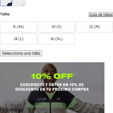
Talla:
Guía de tallas
8 (XS)
10 (S)
12 (M)
14 (L)
16 (XL)
Selecciona una talla
Regístrate