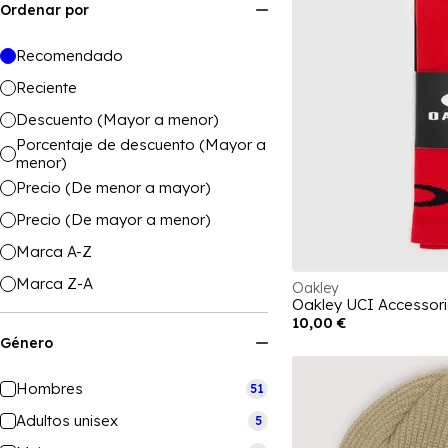
Ordenar por
Recomendado
Reciente
Descuento (Mayor a menor)
Porcentaje de descuento (Mayor a
menor)
Precio (De menor a mayor)
Precio (De mayor a menor)
Marca A-Z
Marca Z-A
Oakley
Oakley UCI Accessori
10,00 €
Género
Hombres
51
Adultos unisex
5