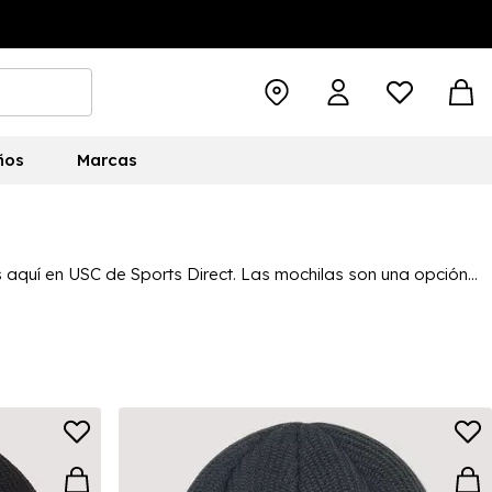
ños
Marcas
aquí en USC de Sports Direct. Las mochilas son una opción
esorios que incluyen gafas de sol y gafas de esquí para
d de camisetas polo, pantalones cortos, camisetas y