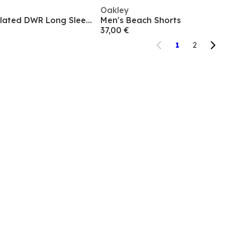
Oakley
Men's Canopy Insulated DWR Long Sleeve Ski Jacket
Men's Beach Shorts
37,00 €
1
2
Suscríbete y obtén un 10% en tu próxima compra
orreo electrónico *