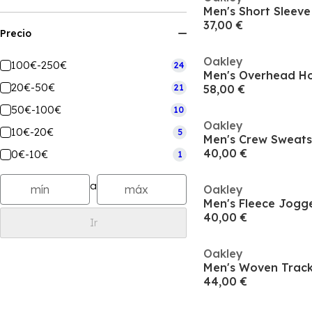
Men's Short Sleeve 
37,00 €
Precio
Oakley
100€-250€
24
Men's Overhead H
20€-50€
21
58,00 €
50€-100€
10
Oakley
10€-20€
5
Men's Crew Sweats
40,00 €
0€-10€
1
a
Oakley
Men's Fleece Jogg
40,00 €
Ir
Oakley
Men's Woven Track
44,00 €