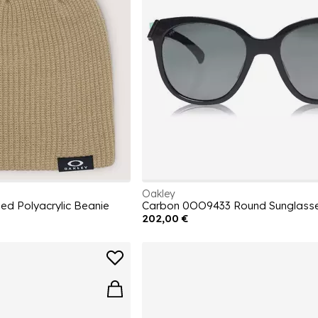
Oakley
d Polyacrylic Beanie
Carbon 0OO9433 Round Sunglass
202,00 €