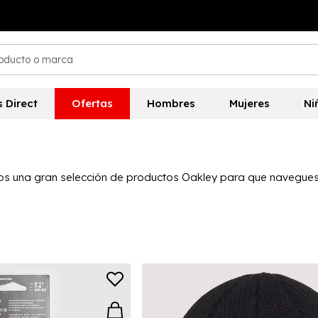
s Direct
Ofertas
Hombres
Mujeres
Ni
s una gran selección de productos Oakley para que navegues 
 muchas opciones excelentes, así como una amplia gama de acc
y aquí, perfecta para deportes y uso casual, con una varieda