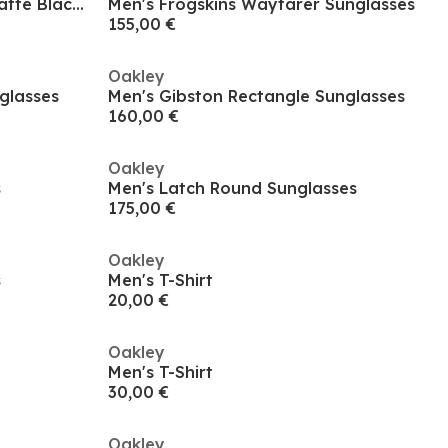
Oakley Sunglasses Lifestyle Matte Black 0oo9102 Square
Men's Frogskins Wayfarer Sunglasses
155,00 €
Oakley
glasses
Men's Gibston Rectangle Sunglasses
160,00 €
Oakley
s
Men's Latch Round Sunglasses
175,00 €
Oakley
s
Men's T-Shirt
20,00 €
Oakley
Men's T-Shirt
30,00 €
Oakley