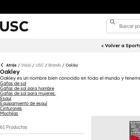
< Volver a Sport
Atrás
/
Inicio
/
USC
/
Brands
/
Oakley
Oakley
Oakley es un nombre bien conocido en todo el mundo y tenemo
popular por su estilo, comodidad y funcionalidad, y tenemos
Gafas de sol
Gafas de sol para hombre
completar los atuendos. Hay una gran selección de ropa Oakle
Gafas de sol para mujeres.
chaquetas disponibles, ayudándote a lucir elegante.
Esquí
Equipamiento de esquí
Cinturones
Mochilas
61
Productos