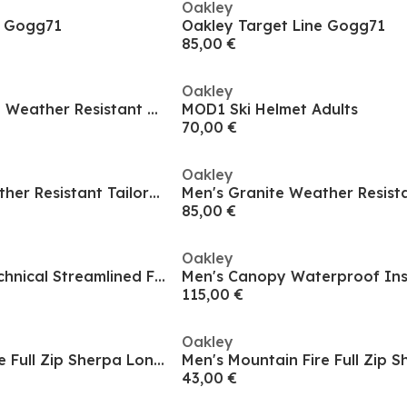
Oakley
e Gogg71
Oakley Target Line Gogg71
85,00 €
Oakley
Women's Insulated Weather Resistant Thermal Ski Jacket
MOD1 Ski Helmet Adults
70,00 €
Oakley
Men's Granite Weather Resistant Tailored Fit Ski Trouser
85,00 €
Oakley
Men's Westview Technical Streamlined Fit Ski Jacket
115,00 €
Oakley
Men's Mountain Fire Full Zip Sherpa Long Sleeve Fleece
43,00 €