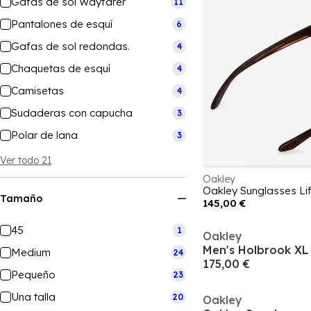
Gafas de sol Wayfarer
11
Pantalones de esquí
6
Gafas de sol redondas.
4
Chaquetas de esquí
4
Camisetas
4
Sudaderas con capucha
3
Polar de lana
3
Ver todo 21
Oakley
Oakley Sunglasses Li
Tamaño
145,00 €
45
1
Oakley
Men's Holbrook XL
Medium
24
175,00 €
Pequeño
23
Una talla
20
Oakley