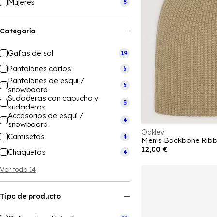
Mujeres
5
Categoría
Gafas de sol
19
Pantalones cortos
6
Pantalones de esquí /
6
snowboard
Sudaderas con capucha y
5
sudaderas
Accesorios de esquí /
4
snowboard
Oakley
Camisetas
4
Men's Backbone Ribbe
12,00 €
Chaquetas
4
Ver todo 14
Tipo de producto