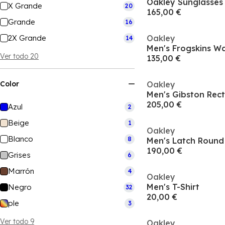
X Grande
20
165,00 €
Grande
16
2X Grande
Oakley
14
Men's Frogskins W
Ver todo 20
135,00 €
Color
Oakley
Men's Gibston Rec
205,00 €
Azul
2
Beige
1
Oakley
Blanco
8
Men's Latch Round
190,00 €
Grises
6
Marrón
4
Oakley
Men's T-Shirt
Negro
32
20,00 €
ple
3
Ver todo 9
Oakley