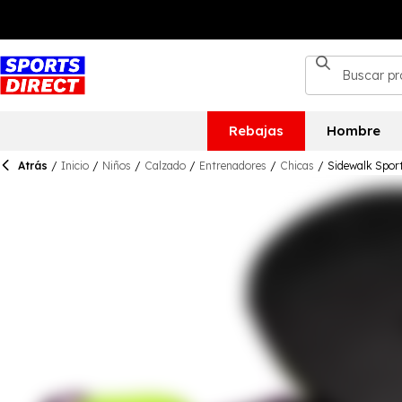
Rebajas
Hombre
Atrás
/
Inicio
/
Niños
/
Calzado
/
Entrenadores
/
Chicas
/
Sidewalk Sport