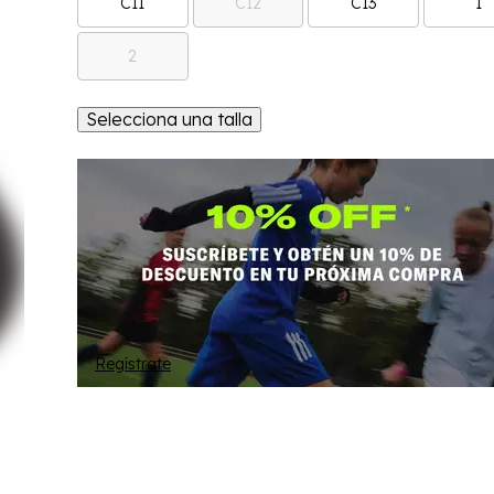
C11
C12
C13
1
2
Selecciona una talla
Regístrate