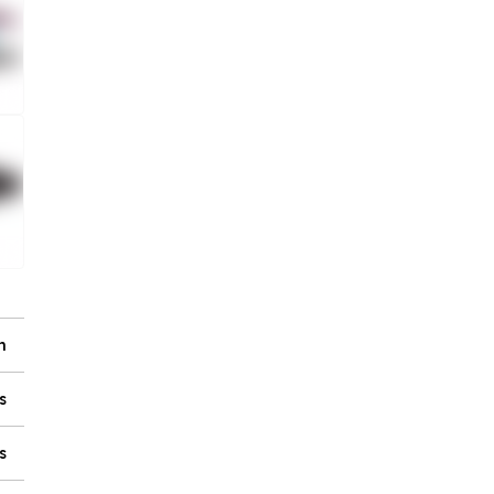
n
s
s