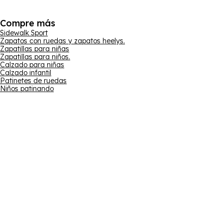
Compre más
Sidewalk Sport
Zapatos con ruedas y zapatos heelys.
Zapatillas para niñas
Zapatillas para niños.
Calzado para niñas
Calzado infantil
Patinetes de ruedas
Niños patinando