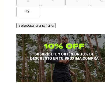
S
M
L
XL
2XL
Selecciona una talla
Regístrate