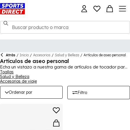
Atrás
/
Inicio
/
Accesorios
/
Salud y Belleza
/
Artículos de aseo personal
Artículos de aseo personal
Echa un vistazo a nuestra gama de artículos de tocador para
hombres, mujeres y niños, perfectos para regalos o para el
Toallas
Salud y Belleza
día a día. ¡Nuestros artículos de tocador deportivos tienen
Accesorios de viaje
precios masivamente reducidos! Tenemos una gran selección
de marcas reconocidas, incluyendo Slazenger y Golddigga.
Ordenar por
Filtro
Sea lo que sea que estés buscando, lo tenemos.