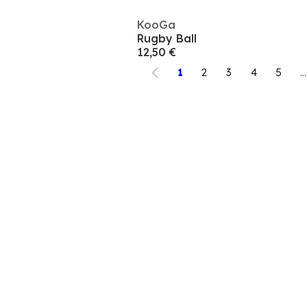
KooGa
Rugby Ball
12,50 €
1
2
3
4
5
...
Suscríbete y obtén un 10% en tu próxima compra