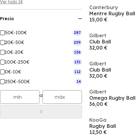
Ver todo 14
Canterbury
Mentre Rugby Ball
Precio
15,00 €
50€-100€
287
Gilbert
Club Ball
20€-50€
259
32,00 €
10€-20€
136
100€-250€
131
Gilbert
Club Ball
0€-10€
112
32,00 €
250€-500€
14
Gilbert
a
Omega Rugby Ball
36,00 €
Ir
KooGa
Rugby Ball
12,50 €