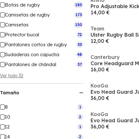
Rhino
Botas de rugby
185
Pro Adjustable Kic
14,00 €
Camisetas de rugby
173
Camisetas
150
Team
Protector bucal
Ulster Rugby Ball S
72
12,00 €
Pantalones cortos de rugby.
55
Sudaderas con capucha
48
Canterbury
Core Headguard M
Pantalones de chándal
37
16,00 €
Ver todo 32
KooGa
Evo Head Guard Ju
Tamaño
36,00 €
8
1
KooGa
10
2
Evo Head Guard Ju
36,00 €
12
1
14
2