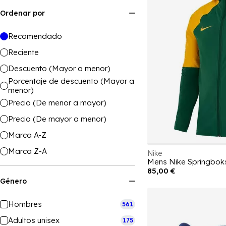
Ordenar por
Recomendado
Reciente
Descuento (Mayor a menor)
Porcentaje de descuento (Mayor a
menor)
Precio (De menor a mayor)
Precio (De mayor a menor)
Marca A-Z
Marca Z-A
Nike
Mens Nike Springboks
85,00 €
Género
Hombres
561
Adultos unisex
175