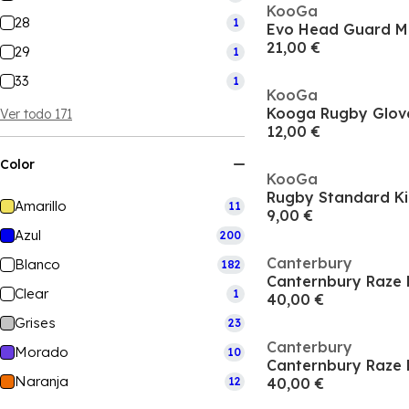
KooGa
28
1
Evo Head Guard M
21,00 €
29
1
33
1
KooGa
Kooga Rugby Glove
Ver todo 171
12,00 €
Color
KooGa
Rugby Standard Ki
Amarillo
11
9,00 €
Azul
200
Canterbury
Blanco
182
Canternbury Raze
Clear
1
40,00 €
Grises
23
Canterbury
Morado
10
Canternbury Raze
Naranja
12
40,00 €