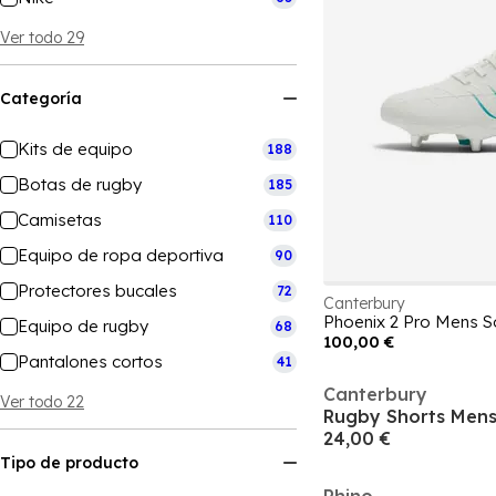
Ver todo 29
Categoría
Kits de equipo
188
Botas de rugby
185
Camisetas
110
Equipo de ropa deportiva
90
Protectores bucales
72
Canterbury
Phoenix 2 Pro Mens 
Equipo de rugby
68
100,00 €
Pantalones cortos
41
Canterbury
Ver todo 22
Rugby Shorts Men
24,00 €
Tipo de producto