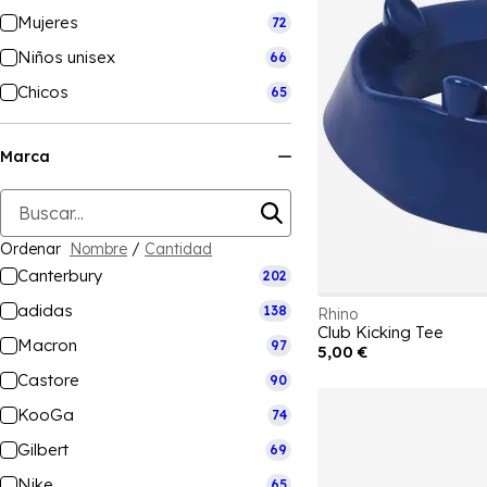
Mujeres
72
Niños unisex
66
Chicos
65
Marca
Ordenar
Nombre
/
Cantidad
Canterbury
202
adidas
138
Rhino
Club Kicking Tee
Macron
97
5,00 €
Castore
90
KooGa
74
Gilbert
69
Nike
65