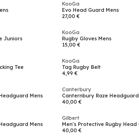
KooGa
ens
Evo Head Guard Mens
27,00 €
KooGa
 Juniors
Rugby Gloves Mens
15,00 €
KooGa
cking Tee
Tag Rugby Belt
4,99 €
Canterbury
 Headguard Mens
Canternbury Raze Headguard
40,00 €
Gilbert
 Headguard Mens
Men's Protective Rugby Head
40,00 €