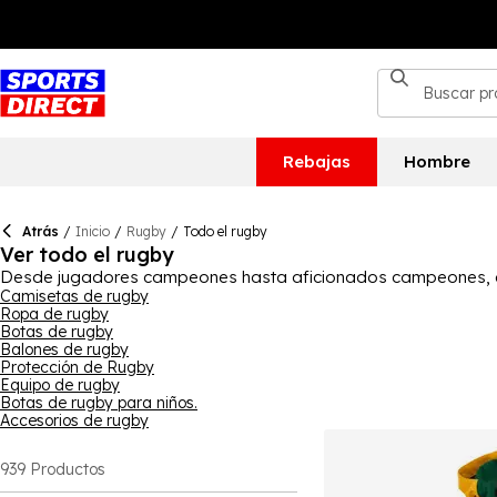
Rebajas
Hombre
Atrás
/
Inicio
/
Rugby
/
Todo el rugby
Ver todo el rugby
Desde jugadores campeones hasta aficionados campeones, esta
o en la línea de banda con camisetas de rugby, incluidas las de
Camisetas de rugby
Ropa de rugby
chándales de estadio, pantalones cortos y sudaderas con capu
Botas de rugby
balones de entrenamiento y de partido, mochilas y bolsas de 
Balones de rugby
campo de rugby, para todos los niveles, incluidas opciones p
Protección de Rugby
Equipo de rugby
Botas de rugby para niños.
Accesorios de rugby
939
Productos