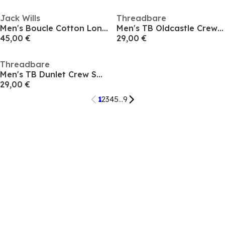
Jack Wills
Threadbare
Men's Boucle Cotton Long Sleeve Oversized Fit Crew Sweatshirt
Men's TB Oldcastle Crew Sweatshirt
45,00 €
29,00 €
Threadbare
Men's TB Dunlet Crew Sweatshirt
29,00 €
1
2
3
4
5
...
9