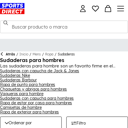
Atrás
/
Inicio
/
Mens
/
Ropa
/
Sudaderas
Sudaderas para hombres
Las sudaderas para hombre son un favorito firme en el
armario para todas las estaciones y todas las ocasiones
Sudaderas con capucha de Jack & Jones
Sudaderas Nike
informales. Cada chico necesita una sudadera o dos en las
Sudaderas Barbour
que confiar cuando la temperatura baja un poco. La belleza
Ropa de punto para hombres
de nuestra colección es su inmensa versatilidad, ya que
Chaquetas y abrigos para hombres
algunas son adecuadas tanto para tu entrenamiento como
Vaqueros para hombre
para el streetwear y salir. Aquí están todos tus clásicos
Sudaderas con capucha para hombres
favoritos, incluidas las sudaderas de cuello redondo que
Ropa de estar por casa para hombres
nunca pasarán de moda, disponibles en una variedad de
Camisetas de hombre
colores y diseños para adaptarse a tu estilo personal, así
Ropa de exterior para hombres
como sudaderas con cremallera, ideales para llevar y
superponer fácilmente. Puedes estar seguro de la calidad de
Ordenar por
Filtro
nuestra gama, gracias a grandes marcas como
Nike
,
adidas
,