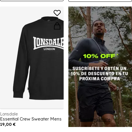
Jack and Jones
y
PUMA
, para que puedas crear muchos
looks elegantes, ya sea que desees un ambiente relajado o un
'fit' más arreglado.
Lonsdale
Essential Crew Sweater Mens
Regístrate
19,00 €