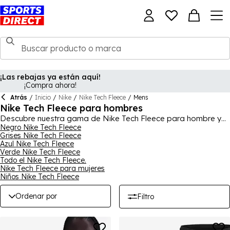
¡Las rebajas ya están aquí!
¡Compra ahora!
Atrás
/
Inicio
/
Nike
/
Nike Tech Fleece
/
Mens
Nike Tech Fleece para hombres
Descubre nuestra gama de Nike Tech Fleece para hombre y
renueva tu armario de ropa deportiva, casual y urbana con
Negro Nike Tech Fleece
Grises Nike Tech Fleece
prendas icónicas de una de las líneas más reconocidas a nivel
Azul Nike Tech Fleece
mundial. Esta colección combina un diseño moderno con un
Verde Nike Tech Fleece
tejido ligero y cómodo, ideal tanto para el día a día como
Todo el Nike Tech Fleece.
para momentos de descanso o looks más casuales.
Nike Tech Fleece para mujeres
Descubre una amplia selección de productos Nike Tech Fleece
Niños Nike Tech Fleece
para hombre, como chándales, sudaderas con capucha,
pantalones de chándal y sudaderas, cubriendo algunos de los
Ordenar por
Filtro
artículos más buscados de esta gama. Además, podrás elegir
entre distintos colores y estilos para encontrar el conjunto Tech
Fleece que mejor encaje con tu estilo. Completa tu look
apostando por prendas versátiles que se adaptan a