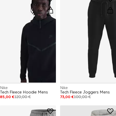
diferentes momentos del día. Para explorar toda la oferta, no
olvides descubrir la colección completa de
Nike
para hombre,
mujer y niños y crear conjuntos para cualquier ocasión
Nike
Nike
Tech Fleece Hoodie Mens
Tech Fleece Joggers Mens
85,00 €
120,00 €
73,00 €
100,00 €