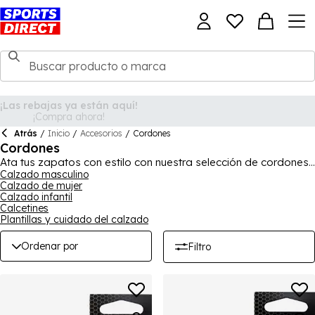
Atrás
/
Inicio
/
Accesorios
/
Cordones
Cordones
Ata tus zapatos con estilo con nuestra selección de cordones
de moda para añadir color. También encontrarás cordones de
Calzado masculino
Calzado de mujer
repuesto para botas de senderismo o botas de fútbol para
Calzado infantil
darle a tu calzado una nueva vida. Con una amplia gama de
Calcetines
estilos diferentes, seguro que encuentras los cordones
Plantillas y cuidado del calzado
adecuados para ti.
Ordenar por
Filtro