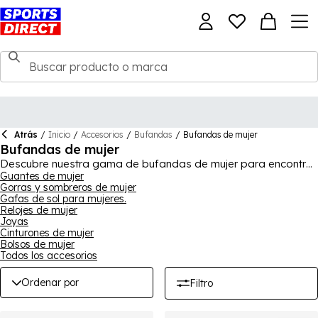
Atrás
/
Inicio
/
Accesorios
/
Bufandas
/
Bufandas de mujer
Bufandas de mujer
Descubre nuestra gama de bufandas de mujer para encontrar
la que te acompañará este invierno y muchos más por venir.
Guantes de mujer
Gorras y sombreros de mujer
Esta colección cuenta con una variedad de bufandas de
Gafas de sol para mujeres.
moda para asegurarte de lucir genial mientras te mantienes
Relojes de mujer
abrigada, con opciones de marcas como Vero Moda, Label
Joyas
Lab, French Connection y Calvin Klein para que puedas elegir.
Cinturones de mujer
Para las mujeres deportistas, tenemos muchas bufandas de
Bolsos de mujer
fútbol y rugby que te permiten mostrar tus colores, mientras
Todos los accesorios
que un snood deportivo de Nike es una excelente opción para
entrenamiento al aire libre en invierno y uso diario.
Ordenar por
Filtro