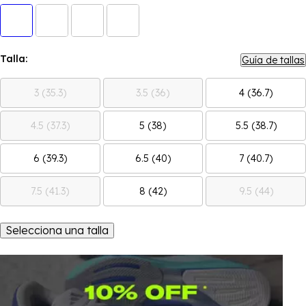
Talla:
Guía de tallas
3 (35.3)
3.5 (36)
4 (36.7)
4.5 (37.3)
5 (38)
5.5 (38.7)
6 (39.3)
6.5 (40)
7 (40.7)
7.5 (41.3)
8 (42)
9.5 (44)
Selecciona una talla