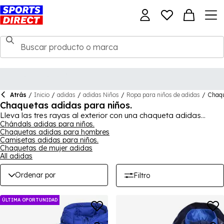
Atrás
/
Inicio
/
adidas
/
adidas Niños
/
Ropa para niños de adidas
/
Chaqu
Chaquetas adidas para niños.
Lleva las tres rayas al exterior con una chaqueta adidas
hecha solo con estilo. Los jóvenes pueden disfrutar de una
Chándals adidas para niños.
Chaquetas adidas para hombres
prenda icónica de esta colección atemporal. Para ver la
Camisetas adidas para niños.
colección completa, compra en
adidas
para hombres, mujeres
Chaquetas de mujer adidas
y niños.
All adidas
Ordenar por
Filtro
ÚLTIMA OPORTUNIDAD