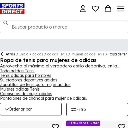
Atrás
/
Inicio
/
adidas
/
adidas Tenis
/
Mujeres adidas Tenis
/
Ropa de ten
Ropa de tenis para mujeres de adidas
Aprovecha al máximo el verdadero estilo deportivo, en la
gama de ropa de tenis adidas para mujeres. Skorts, faldas y
Todo adidas Tenis
Tenis adidas para hombres
pantalones cortos, se combinan con camisetas sin mangas,
Sujetadores deportivos adidas
polos y camisetas, para un armario victorioso. Conviértete en
Zapatillas de tenis para mujer adidas
inigualable. Para la colección completa, compra
adidas
para
Mujeres adidas Tenis
hombres, mujeres y niños.
Camisetas de mujer adidas
Pantalones de chándal para mujer de adidas.
Ordenar por
Filtro
ÚLTIMA OPORTUNIDAD