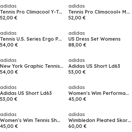
adidas
adidas
Tennis Pro Climacool Y-Tank Top
Tennis Pro Climacool+ Match Tank Top
52,00 €
52,00 €
adidas
adidas
Tennis U.S. Series Ergo Printed Shorts Womens
US Dress Set Womens
54,00 €
88,00 €
adidas
adidas
New York Graphic Tennis Tee
Adidas US Short Ld63
54,00 €
53,00 €
adidas
adidas
Adidas US Short Ld63
Women's Wim Performance Vest
53,00 €
45,00 €
adidas
adidas
Women's Wim Tennis Shorts
Wimbledon Pleated Skort Womens
45,00 €
60,00 €