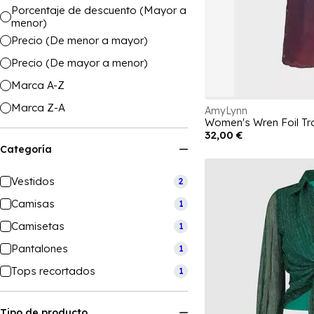
Porcentaje de descuento (Mayor a
menor)
Precio (De menor a mayor)
Precio (De mayor a menor)
Marca A-Z
Marca Z-A
AmyLynn
Women's Wren Foil Tr
32,00 €
Categoría
Vestidos
2
Camisas
1
Camisetas
1
Pantalones
1
Tops recortados
1
Tipo de producto