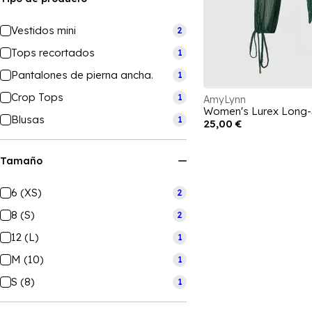
Vestidos mini
2
Tops recortados
1
Pantalones de pierna ancha.
1
Crop Tops
1
AmyLynn
Women's Lurex Long-
Blusas
1
25,00 €
Tamaño
6 (XS)
2
8 (S)
2
12 (L)
1
M (10)
1
S (8)
1