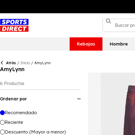
Rebajas
Hombre
Atrás
/
Inicio
/
AmyLynn
AmyLynn
6
Productos
Ordenar por
Recomendado
Reciente
Descuento (Mayor a menor)