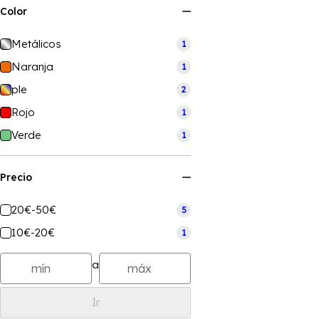
Color
Metálicos
1
Naranja
1
ple
2
Rojo
1
Verde
1
Precio
20€-50€
5
10€-20€
1
a
Ir