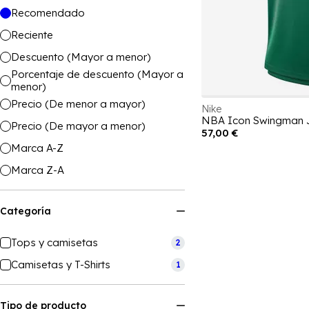
Recomendado
Reciente
Descuento (Mayor a menor)
Porcentaje de descuento (Mayor a
menor)
Precio (De menor a mayor)
Nike
NBA Icon Swingman 
Precio (De mayor a menor)
57,00 €
Marca A-Z
Marca Z-A
Categoría
Tops y camisetas
2
Camisetas y T-Shirts
1
Tipo de producto