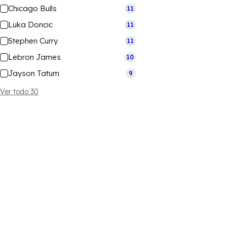
Chicago Bulls
11
Luka Doncic
11
Stephen Curry
11
Lebron James
10
Jayson Tatum
9
Ver todo 30