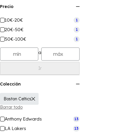
Precio
10€-20€
1
20€-50€
1
50€-100€
1
a
Ir
Colección
Boston Celtics
Borrar todo
Anthony Edwards
13
LA Lakers
13