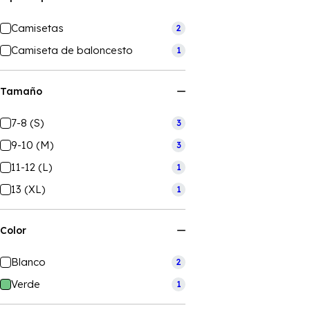
Camisetas
2
Camiseta de baloncesto
1
Tamaño
7-8 (S)
3
9-10 (M)
3
11-12 (L)
1
13 (XL)
1
Color
Blanco
2
Verde
1