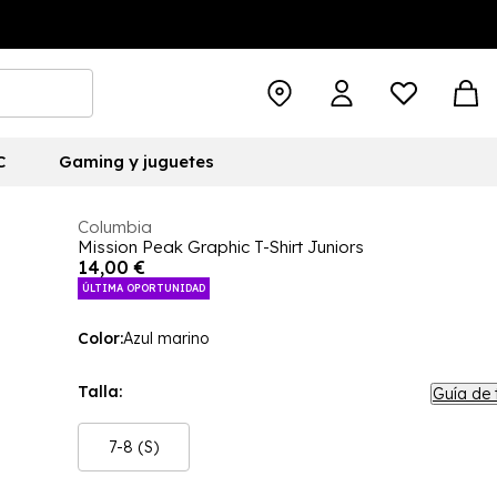
C
Gaming y juguetes
Columbia
Mission Peak Graphic T-Shirt Juniors
14,00 €
ÚLTIMA OPORTUNIDAD
Color:
Azul marino
Talla:
Guía de 
7-8 (S)