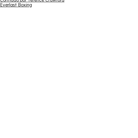
Confiado por Terence Crawford
Everlast Boxing