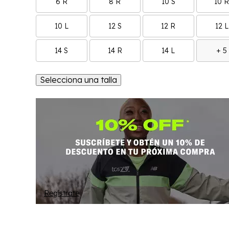
6 R
8 R
10 S
10 
10 L
12 S
12 R
12 L
14 S
14 R
14 L
+ 5
Selecciona una talla
Regístrate