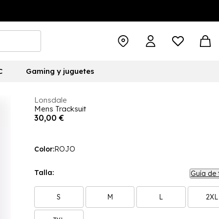
C
Gaming y juguetes
Lonsdale
Mens Tracksuit
30,00 €
Color:
ROJO
Talla:
Guía de 
S
M
L
2XL