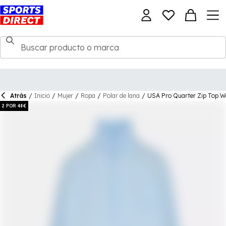
Atrás
/
Inicio
/
Mujer
/
Ropa
/
Polar de lana
/
USA Pro Quarter Zip Top 
2 POR 48€