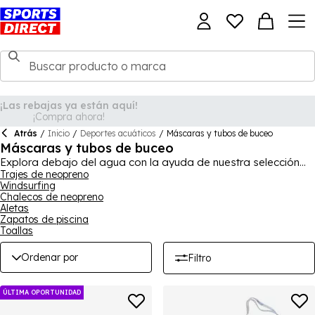
Atrás
/
Inicio
/
Deportes acuáticos
/
Máscaras y tubos de buceo
Máscaras y tubos de buceo
Explora debajo del agua con la ayuda de nuestra selección
de máscaras y tubos de snorkel, ideales para mejorar tu
Trajes de neopreno
Windsurfing
experiencia en deportes acuáticos o para divertirte en
Chalecos de neopreno
vacaciones. Nuestras máscaras y juegos de snorkel provienen
Aletas
de marcas profesionales y de alta calidad como Gul y Aqua
Zapatos de piscina
Lung, asegurando que puedas confiar en tu equipo durante
Toallas
muchos años. Cualquiera puede hacer snorkel con nuestra
ayuda, ya que también puedes encontrar tubos y máscaras
Ordenar por
Filtro
específicos para niños, además de tamaños para adultos,
con una variedad de colores disponibles también.
ÚLTIMA OPORTUNIDAD