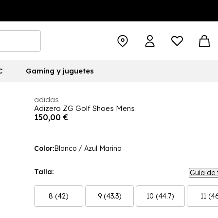
C
Gaming y juguetes
adidas
Adizero ZG Golf Shoes Mens
150,00 €
Color:
Blanco / Azul Marino
Talla:
Guía de 
8 (42)
9 (43.3)
10 (44.7)
11 (4