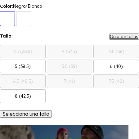
Color:
Negro/Blanco
Talla:
Guía de tallas
3.5 (36.5)
4 (37.5)
4.5 (38)
5 (38.5)
5.5 (39)
6 (40)
6.5 (40.5)
7 (41)
7.5 (42)
8 (42.5)
Selecciona una talla