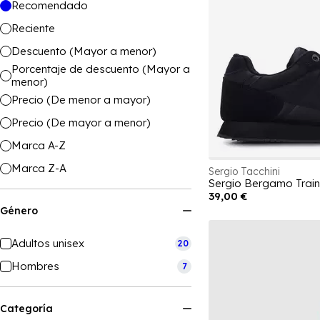
Recomendado
Reciente
Descuento (Mayor a menor)
Porcentaje de descuento (Mayor a
menor)
Precio (De menor a mayor)
Precio (De mayor a menor)
Marca A-Z
Marca Z-A
Sergio Tacchini
Sergio Bergamo Train
39,00 €
Género
Adultos unisex
20
Hombres
7
Categoría