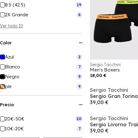
8.5 (42.5)
19
2X Grande
6
Ver todo 10
Color
Azul
2
Sergio Tacchini
Blanco
7
Men's Boxers
18,00 €
Negro
9
ple
9
Sergio Tacchini
Sergio Gran Torino
39,00 €
Precio
Sergio Tacchini
20€-50€
20
Sergio Livorno Tra
10€-20€
7
39,00 €