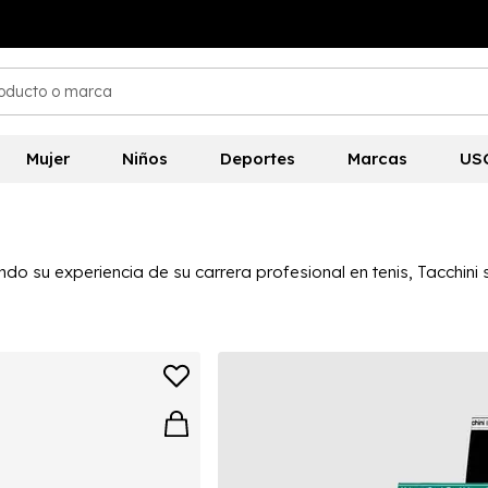
Mujer
Niños
Deportes
Marcas
US
ando su experiencia de su carrera profesional en tenis, Tacch
las, pantalones de jogging y polos para hombres, mujeres y niñ