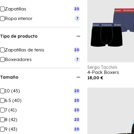
Zapatillas
20
Ropa interior
7
Tipo de producto
Zapatillas de tenis
20
Boxeadores
7
Sergio Tacchini
4-Pack Boxers
Tamaño
18,00 €
10 (45)
20
6.5 (40)
20
7 (41)
20
8 (42)
20
9 (43)
20