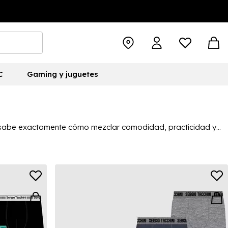
C
Gaming y juguetes
ini sabe exactamente cómo mezclar comodidad, practicidad y
os, todos listos para la acción y con un aspecto