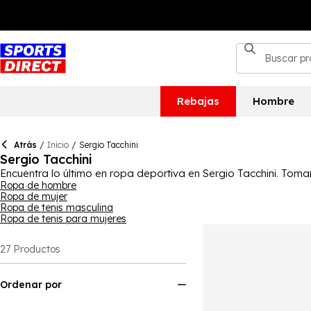
Rebajas
Hombre
Atrás
/
Inicio
/
Sergio Tacchini
Sergio Tacchini
Encuentra lo último en ropa deportiva en Sergio Tacchini. Tom
estilo. Disfruta de camisetas, sudaderas con capucha, zapatil
Ropa de hombre
Ropa de mujer
impresionante.
Ropa de tenis masculina
Ropa de tenis para mujeres
27
Productos
Ordenar por