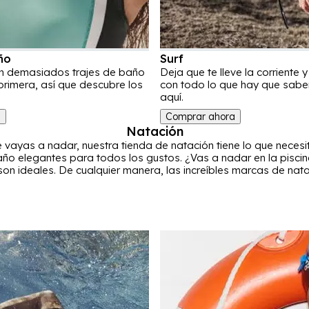
ño
Surf
en demasiados trajes de baño
Deja que te lleve la corriente y
rimera, así que descubre los
con todo lo que hay que saber
aquí.
a
Comprar ahora
Natación
vayas a nadar, nuestra tienda de natación tiene lo que necesit
ño elegantes para todos los gustos. ¿Vas a nadar en la piscin
on ideales. De cualquier manera, las increíbles marcas de na
do, Nike, adidas y Slazenger, están listas para hacerte sentir 
, hay una amplia variedad de pantalones cortos, trajes de baño 
eres tienen una gran selección de bikinis, trajes de baño y bañ
or supuesto, no nos olvidamos tampoco de los más pequeños,
natación para niños y niñas, ayudándolos a aprender a nada
 complementos como gafas y gorras. Sea lo que sea que esté
os de que lo encontrarás en la sección de Natación de Sports D