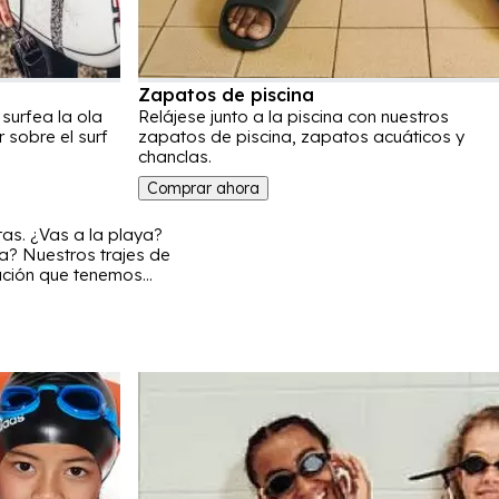
Zapatos de piscina
 surfea la ola
Relájese junto a la piscina con nuestros
 sobre el surf
zapatos de piscina, zapatos acuáticos y
chanclas.
Comprar ahora
as. ¿Vas a la playa?
a? Nuestros trajes de
tación que tenemos
lo mejor posible en el
y slips para explorar,
adores disponibles en
 contamos con una gran
r con accesorios como
s buscando, estamos
irect.