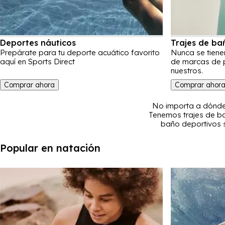
Deportes náuticos
Trajes de ba
Prepárate para tu deporte acuático favorito
Nunca se tien
aquí en Sports Direct
de marcas de p
nuestros.
Comprar ahora
Comprar ahor
No importa a dónde 
Tenemos trajes de ba
baño deportivos s
disponibles como Spee
agua. Para los chicos
Popular en natación
mientras que las muj
increíbles diseños. P
variedad de ropa de 
flotadores y otros
segur