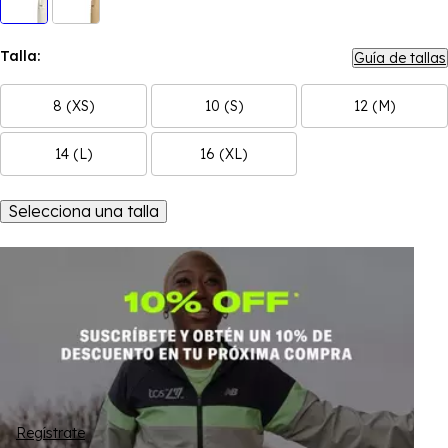
Talla:
Guía de tallas
8 (XS)
10 (S)
12 (M)
14 (L)
16 (XL)
Selecciona una talla
Regístrate