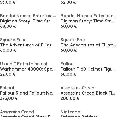
53,00 €
32,00 €
Bandai Namco Entertainment
Bandai Namco Entertainment
Digimon Story: Time Stranger
Digimon Story: Time Stranger
68,00 €
60,00 €
Square Enix
Square Enix
The Adventures of Elliot: The Millennium Tales
The Adventures of Elliot: The Millennium Tales
60,00 €
60,00 €
U and I Entertainment
Fallout
Warhammer 40000: Speed Freeks
Fallout T-60 Helmet Figurine
22,00 €
38,00 €
Fallout
Assassins Creed
Fallout 3 and Fallout: New Vegas Pip-Boy 3000
Assassins Creed Black Flag Resynced PS5 Collectors Edition
375,00 €
200,00 €
Assassins Creed
Nintendo