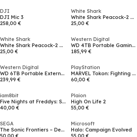
DJI
White Shark
DJI Mic 3
White Shark Peacock-2 Gaming Headset
258,00 €
25,00 €
White Shark
Western Digital
White Shark Peacock-2 Gaming Headset
WD 4TB Portable Gaming Hard Drive
25,00 €
185,99 €
Western Digital
PlayStation
WD 6TB Portable External Hard Drive
MARVEL Tokon: Fighting Souls
239,99 €
60,00 €
iam8bit
Plaion
Five Nights at Freddys: Secret of the Mimic
High On Life 2
40,00 €
55,00 €
SEGA
Microsoft
The Sonic Frontiers – Definitive Edition
Halo: Campaign Evolved
50,00 €
55,00 €