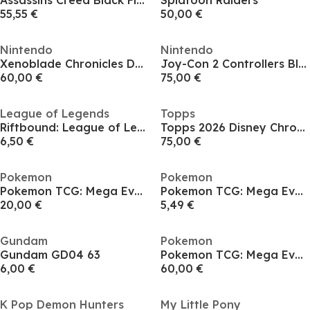
Assassins Creed Black Flag Resynced
Splatoon Raiders
55,55 €
50,00 €
Nintendo
Nintendo
Xenoblade Chronicles Definitive Edition NS2 Edition
Joy-Con 2 Controllers Blue / Yellow
60,00 €
75,00 €
League of Legends
Topps
Riftbound: League of Legends TCG - Set 04 - Vendetta - Booster Pack
Topps 2026 Disney Chrome - Mega Box
6,50 €
75,00 €
Pokemon
Pokemon
Pokemon TCG: Mega Evolution Pitch Black - 3 Pack
Pokemon TCG: Mega Evolution Pitch Black - Booster
20,00 €
5,49 €
Gundam
Pokemon
Gundam GD04 63
Pokemon TCG: Mega Evolution Pitch Black - Elite Trainer Box
6,00 €
60,00 €
K Pop Demon Hunters
My Little Pony