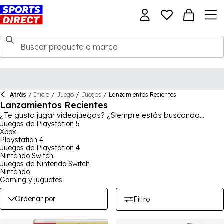
Atrás
/
Inicio
/
Juego
/
Juegos
/
Lanzamientos Recientes
Lanzamientos Recientes
¿Te gusta jugar videojuegos? ¿Siempre estás buscando
nuevos juegos para tu consola preferida? ¡Entonces has
Juegos de Playstation 5
Xbox
venido al lugar correcto! Tenemos muchas opciones para
Playstation 4
todos los gustos: ¿prefieres acción? ¿O tal vez fútbol?
Juegos de Playstation 4
¿Fantasía, para sumergirte en un mundo diferente? Hay mucho
Nintendo Switch
para elegir, ¡así que navega por la colección hoy mismo! Hay
Juegos de Nintendo Switch
juegos para diferentes plataformas, incluyendo PS4 y PS5,
Nintendo
Xbox y Nintendo Switch, así que sea cual sea tu consola, hay
Gaming y juguetes
algo para ti. ¡Explora nuestra categoría de lanzamientos
recientes hoy para encontrar algunos de los juegos más
Ordenar por
Filtro
nuevos y mejores, como EA Sports FC 25!