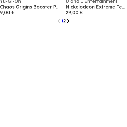
Yu-Gi-Oh
U and I Entertainment
Chaos Origins Booster Pack
Nickelodeon Extreme Tennis: Next!
9,00 €
29,00 €
1
2