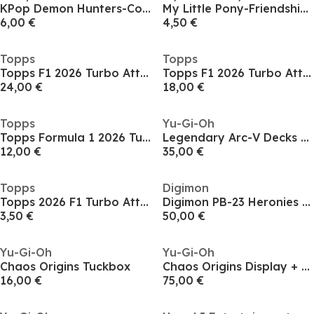
KPop Demon Hunters-Collectible Trading Cards-Energy Edition Foil-001-EMEA-Series 1-B
My Little Pony-Friendship Eternal Cards-Moon Edition CDU -003B-EMEA
6,00 €
4,50 €
Topps
Topps
Topps F1 2026 Turbo Attax - Super Tin
Topps F1 2026 Turbo Attax - Mega Tin
24,00 €
18,00 €
Topps
Yu-Gi-Oh
Topps Formula 1 2026 Turbo Attax - Starter Pack
Legendary Arc-V Decks 2026
12,00 €
35,00 €
Topps
Digimon
Topps 2026 F1 Turbo Attax - single packet
Digimon PB-23 Heronies 63
3,50 €
50,00 €
Yu-Gi-Oh
Yu-Gi-Oh
Chaos Origins Tuckbox
Chaos Origins Display + GAME Exclusive T-Shirt
16,00 €
75,00 €