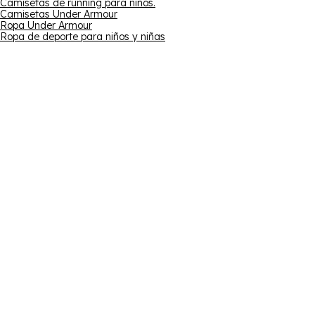
Camisetas de running para niños.
Camisetas Under Armour
Ropa Under Armour
Ropa de deporte para niños y niñas